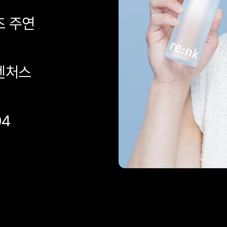
즈 주연
벤처스
04