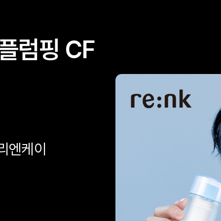
플럼핑 CF
 리엔케이